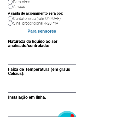
Para cima
Ambos
A saída de acionamento será por:
Contato seco (ralé ON/OFF)
Sinal proporcional 4-20 mA
Para sensores
Natureza do líquido ao ser
analisado/controlado:
Faixa de Temperatura (em graus
Celsius):
Instalação em linha:
Gregor
Vendas Técnica
🗓️ Horário de Funcionamento: Seg. à Sex.
das 9:00 às 17:00.