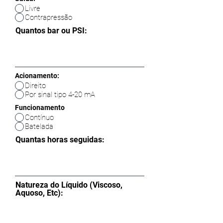
Livre
Contrapressão
Vendas Técnica
Quantos bar ou PSI:
Gregor
Tap to chat
Acionamento:
Direito
Por sinal tipo 4-20 mA
Funcionamento
Contínuo
Batelada
Quantas horas seguidas:
Natureza do Líquido (Viscoso,
Aquoso, Etc):